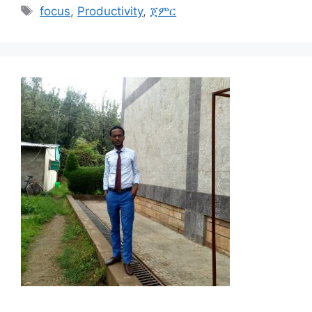
Tags
focus
,
Productivity
,
ጀምር