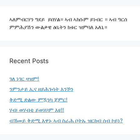
ኣለምብርሃን ግደይ ይበሃል። ኣብ ኣክሱም ይነብር ። ኣብ ዓርሰ
ምምሕያሽን ውልቃዊ ዕቤትን ክቱር ዝምባለ አለኒ።
Recent Posts
ገለ ነገር ዛዝም!
ንምንታይ ኢና ዘይሕጉሳት እንኾን
ቅድሚ ድልው ምዃንካ ጀምር!
ሃብ፡ ወሃብቲ ይወሃቦም እዩ!!
ብኸመይ ቅድሚ እዋኑ ኣብ ስራሕ ቦትኡ ዝርከብ ሰብ ኮይነ?