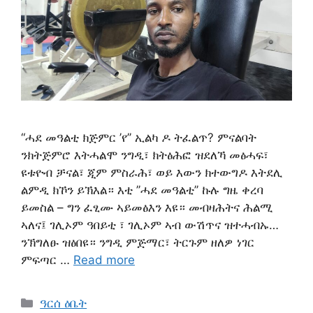
“ሓደ መዓልቲ ክጅምር ’የ’’ ኢልካ ዶ ትፈልጥ? ምናልባት
ንክትጅምሮ እትሓልሞ ንግዲ፣ ክትፅሕፎ ዝደለኻ መፅሓፍ፣
ዩቱዮብ ቻናል፣ ጂም ምስራሕ፣ ወይ እውን ክተውግዶ እትደሊ
ልምዲ ክኾን ይኽእል። እቲ ’’ሓደ መዓልቲ’’ ኩሉ ግዜ ቀረባ
ይመስል – ግን ፈፂሙ ኣይመፅእን እዩ። መብዛሕትና ሕልሚ
ኣለና፤ ገሊኦም ዓበይቲ ፣ ገሊኦም ኣብ ውሽጥና ዝተሓብኡ…
ንኽግለፁ ዝፅበዩ። ንግዲ ምጅማር፣ ትርጉም ዘለዎ ነገር
ምፍጣር …
Read more
Categories
ዓርሰ ዕቤት