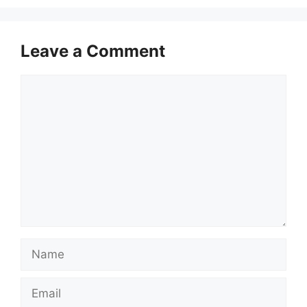
k
n
m
e
r
Leave a Comment