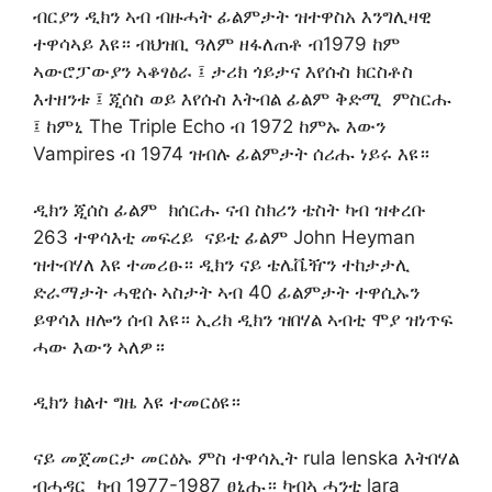
ብርያን ዲክን ኣብ ብዙሓት ፊልምታት ዝተዋስአ እንግሊዛዊ
ተዋሳኣይ እዩ። ብህዝቢ ዓለም ዘፋለጠቶ ብ1979 ከም
ኣውሮፓውያን ኣቆፃፅራ ፤ ታሪክ ጎይታና እየሱስ ክርስቶስ
እተዘንቱ ፤ ጂሰስ ወይ እየሱስ እትብል ፊልም ቅድሚ ምስርሑ
፤ ከምኒ The Triple Echo ብ 1972 ከምኡ እውን
Vampires ብ 1974 ዝብሉ ፊልምታት ሰሪሑ ነይሩ እዩ።
ዲክን ጂሰስ ፊልም ክሰርሑ ናብ ስክሪን ቴስት ካብ ዝቀረቡ
263 ተዋሳእቲ መፍረይ ናይቲ ፊልም John Heyman
ዝተብሃለ እዩ ተመሪፁ። ዲክን ናይ ቴሌቬዥን ተከታታሊ
ድራማታት ሓዊሱ ኣስታት ኣብ 40 ፊልምታት ተዋሲኡን
ይዋሳእ ዘሎን ሰብ እዩ። ኢሪክ ዲክን ዝበሃል ኣብቲ ሞያ ዝነጥፍ
ሓው እውን ኣለዎ።
ዲክን ክልተ ግዜ እዩ ተመርዕዩ።
ናይ መጀመርታ መርዕኡ ምስ ተዋሳኢት rula lenska እትበሃል
ብሓዳር ካብ 1977-1987 ፀኒሑ። ካብኣ ሓንቲ lara