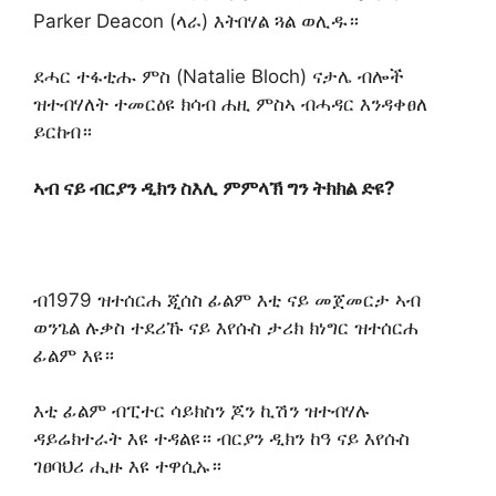
Parker Deacon (ላራ) እትበሃል ጓል ወሊዱ።
ደሓር ተፋቲሑ ምስ (Natalie Bloch) ናታሌ ብሎች
ዝተብሃለት ተመርዕዩ ክሳብ ሐዚ ምስኣ ብሓዳር እንዳቀፀለ
ይርከብ።
ኣብ ናይ ብርያን ዲክን ስእሊ ምምላኽ ግን ትክክል ድዩ?
ብ1979 ዝተሰርሐ ጂሰስ ፊልም እቲ ናይ መጀመርታ ኣብ
ወንጌል ሉቃስ ተደሪኹ ናይ እየሱስ ታሪክ ክነግር ዝተሰርሐ
ፊልም እዩ።
እቲ ፊልም ብፒተር ሳይክስን ጆን ኪሽን ዝተብሃሉ
ዳይሬክተራት እዩ ተዳልዩ። ብርያን ዲክን ከዓ ናይ እየሱስ
ገፀባህሪ ሒዙ እዩ ተዋሲኡ።