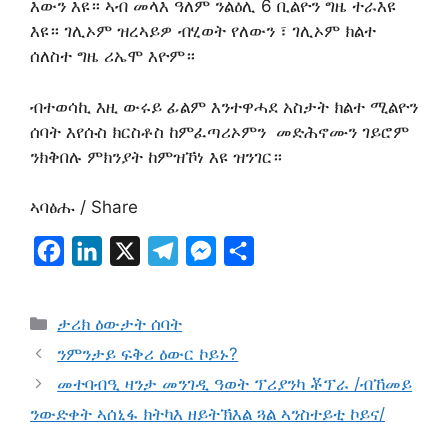
እውን እዩ። ኣብ መላእ ዓለም ንልዕሊ 6 ቢልዮን ግዜ ተራእዩ
እዩ። ገሊኦም ዝረኣይዎ ብሂወት የለውን ፣ ገሊኦም ክልተ
ሰለስተ ግዜ ሪኤሞ እዮም።
ብተወሳኪ እዚ ውሩይ ፊልም እንተዋሓደ አስታት ክልተ ሚልዮን
ሰባት እየሱስ ክርስቶስ ከምፈጣሪኦምን መድሕኖሙን ገይሮም
ንክቅበሉ ምክንያት ከምዝኾነ እዩ ዝንገር።
ኣባፅሑ / Share
F
L
X
T
M
S
a
i
e
e
h
c
n
l
s
a
ታሪክ ዕውታት ሰባት
e
k
e
s
r
ንምንታይ ፍቅሪ ዕውር ኮይኑ?
b
e
g
e
e
መተባብዒ ዛንታ መንገዲ ዓወት ፕሪያንካ ቾፕራ /ብኸመይ
o
d
r
n
ንውድቀት ኣሰኒፋ ክትካእ ዘይትኽእል ጓል ኣንስተይቲ ኮይና/
o
I
a
g