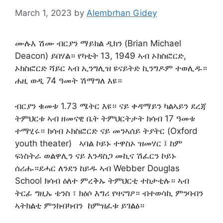
March 1, 2023
by
Alembrhan Gidey
ሙሉእ ሽሙ ብርያን ማይክል ዲክን (Brian Michael
Deacon) ይበሃል። የካቲት 13, 1949 ኣብ ኦክስፎርድ,
ኦክስፎርድ ሻይር ኣብ ኢንግሊዝ ዩናይትድ ኪንግዶም ተወሊዱ።
ሐዚ ወዲ 74 ዓመት ሽማግለ እዩ።
ብርያን ቁመቱ 1.73 ሜትር እዩ። ናይ ቀዳማይን ካልኣይን ደረጃ
ትምህርቱ ኣብ ዘመናዊ ቤት ትምህርትታት ክሳብ 17 ዓመቱ
ተማሂሩ። ክሳብ ኦክስፎርድ ናይ መንኣሰይ ትያትር (Oxford
youth theater) ኣባል ኮይኑ ተዋስኦ ዝመሃር ፤ ከም
ፍነስትራ ወልዋሊን ናይ እንዳስጋ መኪና ሽፈርን ኮይኑ
ሰሪሑ።ደሓር ለንደን ከይዱ ኣብ Webber Douglas
School ክሳብ ዕለተ ምረቅኡ ትምህርቲ ተከታቲሉ። ኣብ
ትርፊ ግዚኡ ቴንስ ፣ ክዕሶ እግሪ የዛናግዖ። ብተወሳኪ ምንባብን
ኣትክልቲ ምንክብካብን ከምዝፈቱ ይገልፅ።