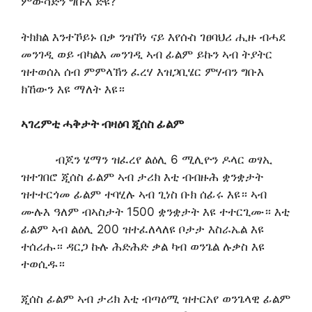
ምውሳድን ግቡእ ድዩ?
ትክክል እንተኾይኑ በቃ ንዝኾነ ናይ እየሱስ ገፀባህሪ ሒዙ ብሓደ
መንገዲ ወይ ብካልእ መንገዲ ኣብ ፊልም ይኩን ኣብ ትያትር
ዝተወሰአ ሰብ ምምላኽን ፈረሃ እዝጋቢሄር ምሃብን ግቡእ
ክኸውን እዩ ማለት እዩ።
ኣገረምቲ ሓቅታት ብዛዕባ ጂሰስ ፊልም
ብጆን ሄማን ዝፈረየ ልዕሊ 6 ሚሊዮን ዶላር ወፃኢ
ዝተገበሮ ጂሰስ ፊልም ኣብ ታሪክ እቲ ብብዙሕ ቋንቋታት
ዝተተርጎመ ፊልም ተባሂሉ ኣብ ጊነስ ቡክ ሰፊሩ እዩ። ኣብ
ሙሉእ ዓለም ብኣስታት 1500 ቋንቋታት እዩ ተተርጊሙ። እቲ
ፊልም ኣብ ልዕሊ 200 ዝተፈለላለዩ ቦታታ እስራኤል እዩ
ተሰሪሑ። ዳርጋ ኩሉ ሕድሕድ ቃል ካብ ወንጌል ሉቃስ እዩ
ተወሲዱ።
ጂሰስ ፊልም ኣብ ታሪክ እቲ ብጣዕሚ ዝተርአየ ወንጌላዊ ፊልም