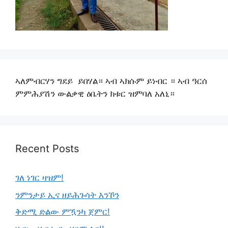
ኣለምብርሃን ግደይ ይበሃል። ኣብ ኣክሱም ይነብር ። ኣብ ዓርሰ
ምምሕያሽን ውልቃዊ ዕቤትን ክቱር ዝምባለ አለኒ።
Recent Posts
ገለ ነገር ዛዝም!
ንምንታይ ኢና ዘይሕጉሳት እንኾን
ቅድሚ ድልው ምዃንካ ጀምር!