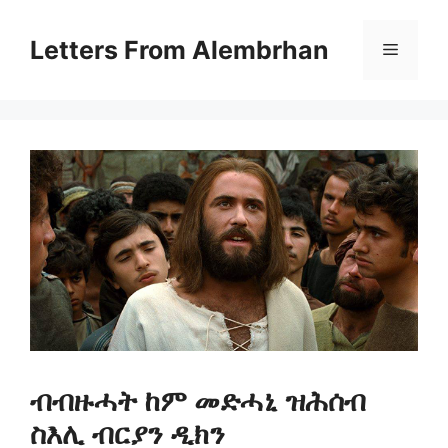
Letters From Alembrhan
ብብዙሓት ከም መድሓኒ ዝሕሰብ
ስእሊ ብርያን ዲክን