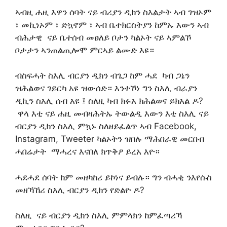
ኣብዚ ሐዚ እዋን ሰባት ናይ ብሪያን ዲክን ስእልታት ኣብ ገዝኦም
፣ መኪነኦም ፣ ድኳኖም ፣ ኣብ ቤተክርስትያን ከምኡ እውን ኣብ
ብሕታዊ ናይ ቤተሰብ መፀለይ ቦታን ካልኦት ናይ ኣምልኾ
ቦታታን ኣንጠልጢሎሞ ምርኣይ ልሙድ እዩ።
ብስፍሓት ስእሊ ብርያን ዲክን ብጌጋ ከም ሓደ ካብ ጋኔን
ዝሕልወና ገይርካ አዩ ዝውሰድ። እንተኾነ ግን ስእሊ ብራያን
ዲኪን ስእሊ ሰብ እዩ ፤ ስለዚ ካብ ክፉእ ክሕልወና ይክእል ዶ?
ዋላ እቲ ናይ ሐዚ መብዛሕትኡ ትውልዲ እውን እቲ ስእሊ ናይ
ብርያን ዲክን ስእሊ ምኳኑ ስለዘይፈልጥ ኣብ Facebook,
Instagram, Tweeter ካልኦትን ዝበሉ ማሕበራዊ መርበብ
ሓበሬታት ማሓረና እናበለ ክጥቅዖ ይረአ እዮ።
ሓደሓደ ሰባት ከም መዘካከሪ ይኮነና ይብሉ። ግን ብሓቂ ንእየሱስ
መዘኻኸሪ ስእሊ ብርያን ዲክን የድልዮ ዶ?
ስለዚ ናይ ብርያን ዲክን ስእሊ ምምላክን ከምፈጣሪኻ