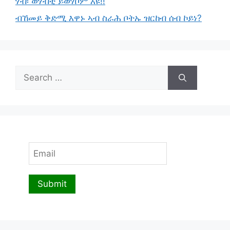
ሃብ፡ ወሃብቲ ይወሃቦም እዩ!!
ብኸመይ ቅድሚ እዋኑ ኣብ ስራሕ ቦትኡ ዝርከብ ሰብ ኮይነ?